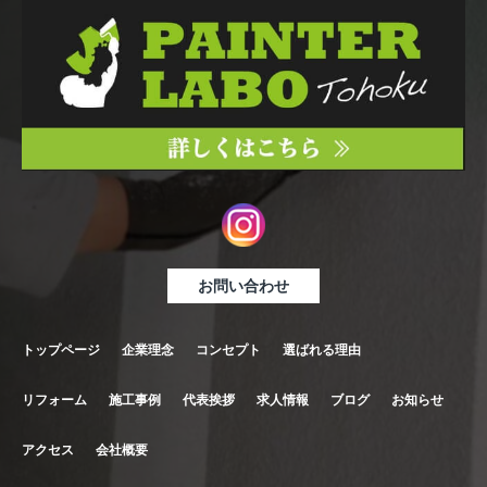
ただく際の目的以外では利用いたしません。 お客さまか
らお預かりした個人情報は、当社からのご連絡や業務のご
案内やご質問に対する回答として、電子メールや資料のご
送付に利用いたします。
■個人情報の第三者への開示・提供の禁止
当社は、お客さまよりお預かりした個人情報を適切に管理
し、次のいずれかに該当する場合を除き、個人情報を第三
お問い合わせ
者に開示いたしません。
・お客さまの同意がある場合
トップページ
企業理念
コンセプト
選ばれる理由
・お客さまが希望されるサービスを行なうために当社が業
務を委託する業者に対して開示する場合
リフォーム
施工事例
代表挨拶
求人情報
ブログ
お知らせ
・法令に基づき開示することが必要である場合
アクセス
会社概要