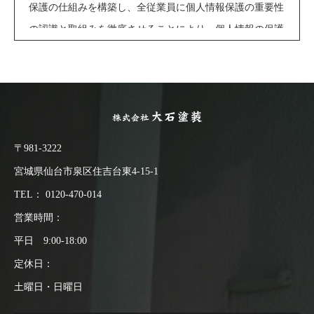
保護の仕組みを構築し、全従業員に個人情報保護の重要性
の認識と取組みを徹底させることにより、個人情報の保護
を推進致します。
■個人情報の管理
当社は、お客さまの個人情報を正確かつ最新の状態に保
ち、個人情報への不正アクセス・紛失・破損・改ざん・漏
〒981-3222
洩などを防止するため、セキュリティシステムの維持・管
宮城県仙台市泉区住吉台東4-15-1
理体制の整備・社員教育の徹底等の必要な措置を講じ、安
TEL：
0120-470-014
全対策を実施し個人情報の厳重な管理を行ないます。
営業時間：
平日 9:00-18:00
■個人情報の利用目的
定休日：
本ウェブサイトでは、お客様からのお問い合わせ時に、お
土曜日・日曜日
名前、e-mailアドレス、電話番号等の個人情報をご登録い
ただく場合がございますが、これらの個人情報はご提供い